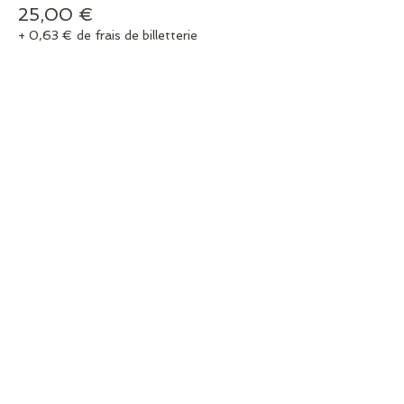
25,00 €
+ 0,63 € de frais de billetterie
Vente expirée
Type de billet
Cours Romane
DEPROVINS
Billet pour assister aux cours de Romane 
DEPROVINS
Prix
LUN. 20 avril 11h-12h30
25,00 €
+ 0,63 € de frais de billetterie