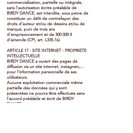
commercialisation, partielle ou intégrale,
sans l’autorisation écrite préalable de
BIRDY DANCE, est interdite, sous peine de
constituer un délit de contrefaçon des
droits d’auteur et/ou de dessins et/ou de
marque, puni de trois ans
d’emprisonnement et de 300 000 €
d’amende (CPI, art. L335-1s).
ARTICLE 17 : SITE INTERNET - PROPRIETE
INTELLECTUELLE
BIRDY DANCE a ouvert des pages de
diffusion via un site internet, instagram,...
pour l’information personnelle de ses
utilisateurs.
Aucune exploitation commerciale même
partielle des données qui y sont
présentées ne pourra être effectuée sans
l’accord préalable et écrit de BIRDY
DANCE.
Tous les éléments (textes, logos, images,
éléments sonores, logiciels, icônes, mise en
page, base de données…) contenus dans
le site et dans les sites associés sont
protégés par le droit national et